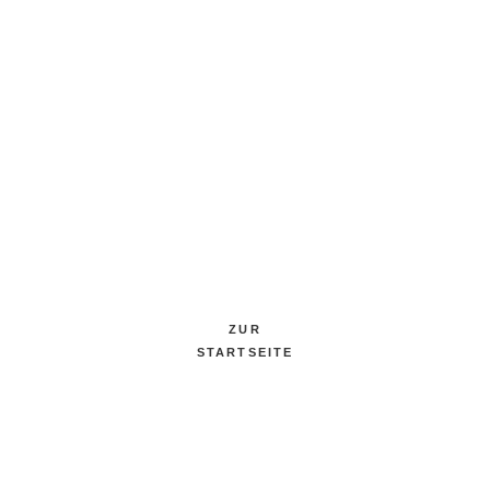
SEITE
NICHT
GEFUN
ZUR
STARTSEITE